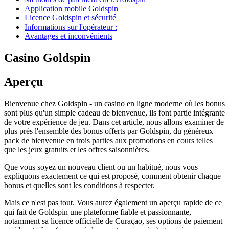
Application mobile Goldspin
Licence Goldspin et sécurité
Informations sur l'opérateur :
Avantages et inconvénients
Casino Goldspin
Aperçu
Bienvenue chez Goldspin - un casino en ligne moderne où les bonus
sont plus qu'un simple cadeau de bienvenue, ils font partie intégrante
de votre expérience de jeu. Dans cet article, nous allons examiner de
plus près l'ensemble des bonus offerts par Goldspin, du généreux
pack de bienvenue en trois parties aux promotions en cours telles
que les jeux gratuits et les offres saisonnières.
Que vous soyez un nouveau client ou un habitué, nous vous
expliquons exactement ce qui est proposé, comment obtenir chaque
bonus et quelles sont les conditions à respecter.
Mais ce n'est pas tout. Vous aurez également un aperçu rapide de ce
qui fait de Goldspin une plateforme fiable et passionnante,
notamment sa licence officielle de Curaçao, ses options de paiement