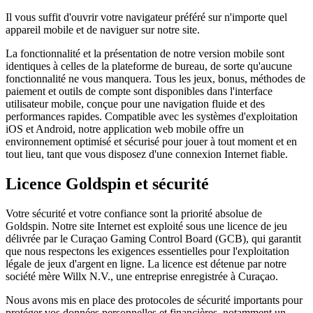
Il vous suffit d'ouvrir votre navigateur préféré sur n'importe quel
appareil mobile et de naviguer sur notre site.
La fonctionnalité et la présentation de notre version mobile sont
identiques à celles de la plateforme de bureau, de sorte qu'aucune
fonctionnalité ne vous manquera. Tous les jeux, bonus, méthodes de
paiement et outils de compte sont disponibles dans l'interface
utilisateur mobile, conçue pour une navigation fluide et des
performances rapides. Compatible avec les systèmes d'exploitation
iOS et Android, notre application web mobile offre un
environnement optimisé et sécurisé pour jouer à tout moment et en
tout lieu, tant que vous disposez d'une connexion Internet fiable.
Licence Goldspin et sécurité
Votre sécurité et votre confiance sont la priorité absolue de
Goldspin. Notre site Internet est exploité sous une licence de jeu
délivrée par le Curaçao Gaming Control Board (GCB), qui garantit
que nous respectons les exigences essentielles pour l'exploitation
légale de jeux d'argent en ligne. La licence est détenue par notre
société mère Willx N.V., une entreprise enregistrée à Curaçao.
Nous avons mis en place des protocoles de sécurité importants pour
protéger vos données personnelles et financières, notamment un