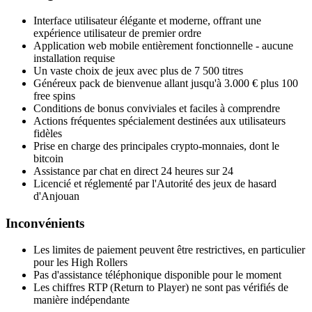
Interface utilisateur élégante et moderne, offrant une
expérience utilisateur de premier ordre
Application web mobile entièrement fonctionnelle - aucune
installation requise
Un vaste choix de jeux avec plus de 7 500 titres
Généreux pack de bienvenue allant jusqu'à 3.000 € plus 100
free spins
Conditions de bonus conviviales et faciles à comprendre
Actions fréquentes spécialement destinées aux utilisateurs
fidèles
Prise en charge des principales crypto-monnaies, dont le
bitcoin
Assistance par chat en direct 24 heures sur 24
Licencié et réglementé par l'Autorité des jeux de hasard
d'Anjouan
Inconvénients
Les limites de paiement peuvent être restrictives, en particulier
pour les High Rollers
Pas d'assistance téléphonique disponible pour le moment
Les chiffres RTP (Return to Player) ne sont pas vérifiés de
manière indépendante