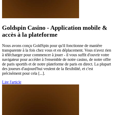
Goldspin Casino - Application mobile &
accès à la plateforme
Nous avons conçu GoldSpin pour qu'il fonctionne de manière
transparente à la fois chez vous et en déplacement. Vous n'avez rien
à télécharger pour commencer à jouer - il vous suffit d'ouvrir votre
navigateur pour accéder à l'ensemble de notre casino, de notre offre
de paris sportifs et de notre plateforme de paris en direct. La plupart
des joueurs d'aujourd'hui veulent de la flexibilité, et c'est
précisément pour cela [...].
Lire l'article