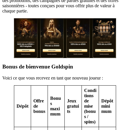
des promotions, des campagnes de parties gratuites et des offres
saisonnières - toutes conçues pour vous offrir plus de valeur à
chaque partie.
Bonus de bienvenue Goldspin
Voici ce que vous recevez en tant que nouveau joueur :
Condi
tions
Bonu
Offre
Jeux
de
Dépôt
s
Dépôt
de
gratui
mise
mini
maxi
bonus
ts
(bonu
mum
mum
s /
spins)