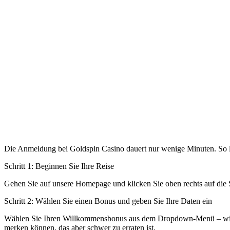
Die Anmeldung bei Goldspin Casino dauert nur wenige Minuten. So l
Schritt 1: Beginnen Sie Ihre Reise
Gehen Sie auf unsere Homepage und klicken Sie oben rechts auf die 
Schritt 2: Wählen Sie einen Bonus und geben Sie Ihre Daten ein
Wählen Sie Ihren Willkommensbonus aus dem Dropdown-Menü – wir sorg
merken können, das aber schwer zu erraten ist.