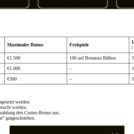
U
Maximaler Bonus
Freispiele
/
€1.500
100 auf Bonanza Billion
3
€1.000
–
3
€500
–
3
mgesetzt werden.
prucht werden.
inzahlung den Casino-Bonus aus.
n“ gutgeschrieben.