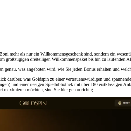
i mehr als nur ein Willkommensgeschenk sind, sondern ein wesentliche
m großzügigen dreiteiligen Willkommenspaket bis hin zu laufenden Ak
hnen genau, was angeboten wird, wie Sie jeden Bonus erhalten und wel
rblick darüber, was Goldspin zu einer vertrauenswürdigen und spannenden
ngen) und einer riesigen Spielbibliothek mit über 180 erstklassigen A
t maximieren möchten, sind Sie hier genau richtig.