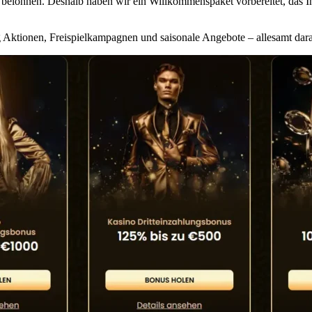
 belohnen. Deshalb haben wir ein Willkommenspaket vorbereitet, das Ih
Aktionen, Freispielkampagnen und saisonale Angebote – allesamt darau