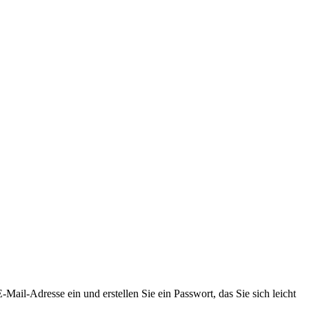
il-Adresse ein und erstellen Sie ein Passwort, das Sie sich leicht