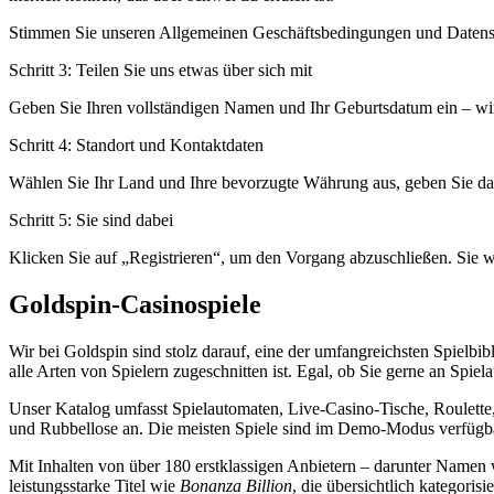
Stimmen Sie unseren Allgemeinen Geschäftsbedingungen und Datensc
Schritt 3: Teilen Sie uns etwas über sich mit
Geben Sie Ihren vollständigen Namen und Ihr Geburtsdatum ein – wir 
Schritt 4: Standort und Kontaktdaten
Wählen Sie Ihr Land und Ihre bevorzugte Währung aus, geben Sie da
Schritt 5: Sie sind dabei
Klicken Sie auf „Registrieren“, um den Vorgang abzuschließen. Sie 
Goldspin-Casinospiele
Wir bei Goldspin sind stolz darauf, eine der umfangreichsten Spielbi
alle Arten von Spielern zugeschnitten ist. Egal, ob Sie gerne an Spiel
Unser Katalog umfasst Spielautomaten, Live-Casino-Tische, Roulette, 
und Rubbellose an. Die meisten Spiele sind im Demo-Modus verfügbar
Mit Inhalten von über 180 erstklassigen Anbietern – darunter Namen w
leistungsstarke Titel wie
Bonanza Billion
, die übersichtlich kategorisi