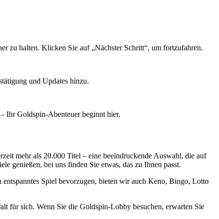
r zu halten. Klicken Sie auf „Nächster Schritt“, um fortzufahren.
stätigung und Updates hinzu.
– Ihr Goldspin-Abenteuer beginnt hier.
rzeit mehr als 20.000 Titel – eine beeindruckende Auswahl, die auf
iele genießen, bei uns finden Sie etwas, das zu Ihnen passt.
in entspanntes Spiel bevorzugen, bieten wir auch Keno, Bingo, Lotto
falt für sich. Wenn Sie die Goldspin-Lobby besuchen, erwarten Sie