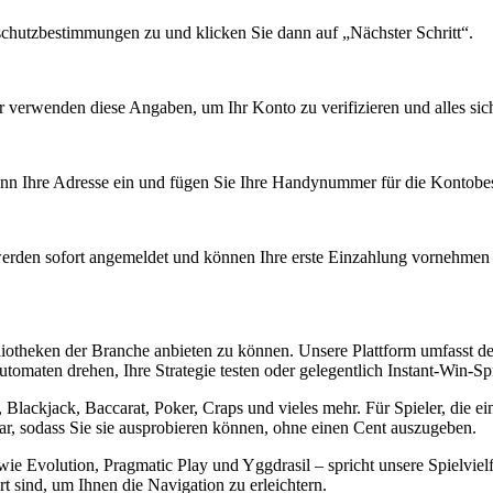
hutzbestimmungen zu und klicken Sie dann auf „Nächster Schritt“.
verwenden diese Angaben, um Ihr Konto zu verifizieren und alles siche
nn Ihre Adresse ein und fügen Sie Ihre Handynummer für die Kontobe
werden sofort angemeldet und können Ihre erste Einzahlung vornehmen 
bliotheken der Branche anbieten zu können. Unsere Plattform umfasst de
automaten drehen, Ihre Strategie testen oder gelegentlich Instant-Win-Sp
Blackjack, Baccarat, Poker, Craps und vieles mehr. Für Spieler, die e
, sodass Sie sie ausprobieren können, ohne einen Cent auszugeben.
ie Evolution, Pragmatic Play und Yggdrasil – spricht unsere Spielviel
ert sind, um Ihnen die Navigation zu erleichtern.