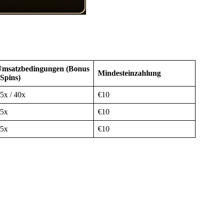
msatzbedingungen (Bonus
Mindesteinzahlung
 Spins)
5x / 40x
€10
5x
€10
5x
€10