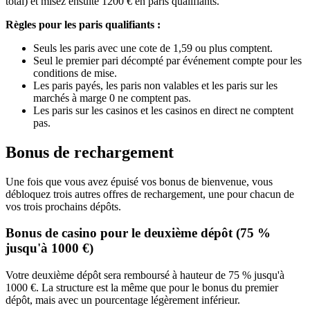
total) et misez ensuite 1200 € en paris qualifiants.
Règles pour les paris qualifiants :
Seuls les paris avec une cote de 1,59 ou plus comptent.
Seul le premier pari décompté par événement compte pour les
conditions de mise.
Les paris payés, les paris non valables et les paris sur les
marchés à marge 0 ne comptent pas.
Les paris sur les casinos et les casinos en direct ne comptent
pas.
Bonus de rechargement
Une fois que vous avez épuisé vos bonus de bienvenue, vous
débloquez trois autres offres de rechargement, une pour chacun de
vos trois prochains dépôts.
Bonus de casino pour le deuxième dépôt (75 %
jusqu'à 1000 €)
Votre deuxième dépôt sera remboursé à hauteur de 75 % jusqu'à
1000 €. La structure est la même que pour le bonus du premier
dépôt, mais avec un pourcentage légèrement inférieur.