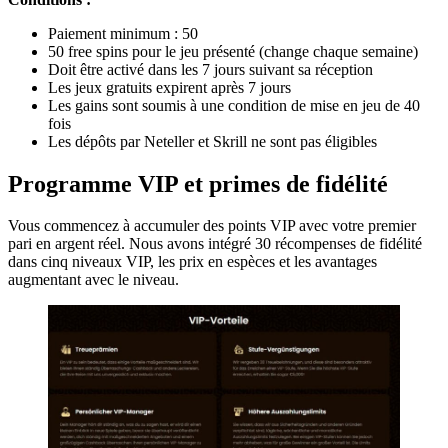
Paiement minimum : 50
50 free spins pour le jeu présenté (change chaque semaine)
Doit être activé dans les 7 jours suivant sa réception
Les jeux gratuits expirent après 7 jours
Les gains sont soumis à une condition de mise en jeu de 40
fois
Les dépôts par Neteller et Skrill ne sont pas éligibles
Programme VIP et primes de fidélité
Vous commencez à accumuler des points VIP avec votre premier
pari en argent réel. Nous avons intégré 30 récompenses de fidélité
dans cinq niveaux VIP, les prix en espèces et les avantages
augmentant avec le niveau.