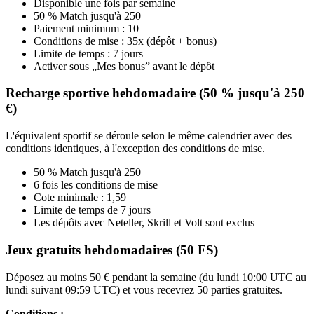
Disponible une fois par semaine
50 % Match jusqu'à 250
Paiement minimum : 10
Conditions de mise : 35x (dépôt + bonus)
Limite de temps : 7 jours
Activer sous „Mes bonus” avant le dépôt
Recharge sportive hebdomadaire (50 % jusqu'à 250
€)
L'équivalent sportif se déroule selon le même calendrier avec des
conditions identiques, à l'exception des conditions de mise.
50 % Match jusqu'à 250
6 fois les conditions de mise
Cote minimale : 1,59
Limite de temps de 7 jours
Les dépôts avec Neteller, Skrill et Volt sont exclus
Jeux gratuits hebdomadaires (50 FS)
Déposez au moins 50 € pendant la semaine (du lundi 10:00 UTC au
lundi suivant 09:59 UTC) et vous recevrez 50 parties gratuites.
Conditions :