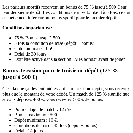
Les parieurs sportifs reçoivent un bonus de 75 % jusqu'à 500 € sur
leur deuxième dépôt. Les conditions de mise tombent à 5 fois, ce qui
est nettement inférieur au bonus sportif pour le premier dépôt.
Conditions importantes :
75 % Bonus jusqu'à 500
5 fois la condition de mise (dépôt + bonus)
Cote minimale : 1,59
Délai de 30 jours
Doit être activé dans la section „Mes bonus” avant de jouer
Bonus de casino pour le troisième dépôt (125 %
jusqu'à 500 €)
C'est là que ça devient intéressant : au troisième dépôt, vous recevez
plus que le montant de votre dépôt. Un match de 125 % signifie que
si vous déposez 400 €, vous recevrez 500 € de bonus.
Pourcentage de match : 125 %
Bonus maximum : 500
Dépôt minimum : 10 €.
Conditions de mise : 35 fois (dépôt + bonus)
Délai : 14 jours