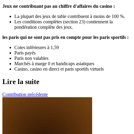
Jeux ne contribuant pas au chiffre d'affaires du casino :
La plupart des jeux de table contribuent à moins de 100 %.
Les conditions complètes (section 23) contiennent la
pondération complète des jeux.
les paris qui ne sont pas pris en compte pour les paris sportifs :
Cotes inférieures à 1,59
Paris payés
Paris non valables
Marchés à marge 0 et handicaps asiatiques
Casino, casino en direct et paris sportifs virtuels
Lire la suite
Contribution précédente