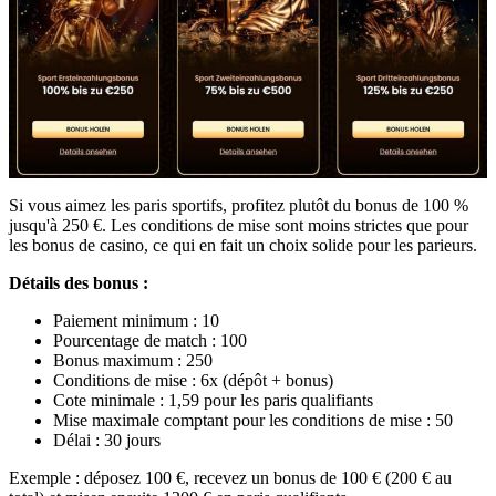
Si vous aimez les paris sportifs, profitez plutôt du bonus de 100 %
jusqu'à 250 €. Les conditions de mise sont moins strictes que pour
les bonus de casino, ce qui en fait un choix solide pour les parieurs.
Détails des bonus :
Paiement minimum : 10
Pourcentage de match : 100
Bonus maximum : 250
Conditions de mise : 6x (dépôt + bonus)
Cote minimale : 1,59 pour les paris qualifiants
Mise maximale comptant pour les conditions de mise : 50
Délai : 30 jours
Exemple : déposez 100 €, recevez un bonus de 100 € (200 € au