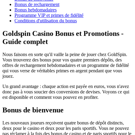
Bonus de rechargement
Bonus hebdomadaires
Programme VIP et primes de fidélité
Conditions d'utilisation du bonus
Goldspin Casino Bonus et Promotions -
Guide complet
Nous faisons en sorte qu'il vaille la peine de jouer chez GoldSpin.
Vous trouverez des bonus pour vos quatre premiers dépôts, des
offres de rechargement hebdomadaires et un programme de fidélité
qui vous verse de véritables primes en argent pendant que vous
jouez.
Un grand avantage : chaque action est payée en euros, vous n'avez
donc pas à vous soucier des conversions de devises. Voyons ce qui
est disponible et comment vous pouvez en profiter.
Bonus de bienvenue
Les nouveaux joueurs reçoivent quatre bonus de dépôt distincts,
deux pour le casino et deux pour les paris sportifs. Vous ne pouvez
pas réclamer à la fois des bonus de casino et de paris sportifs pour le